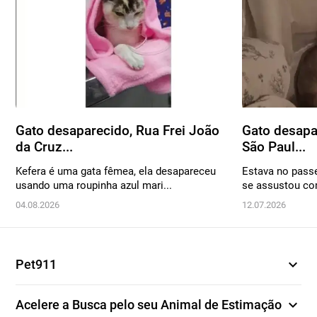
Gato desaparecido, Rua Frei João
Gato desapa
da Cruz...
São Paul...
Kefera é uma gata fêmea, ela desapareceu
Estava no passe
usando uma roupinha azul mari...
se assustou co
04.08.2026
12.07.2026
expand_more
Pet911
expand_more
Acelere a Busca pelo seu Animal de Estimação