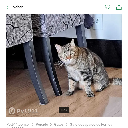
Voltar
1
/
2
Pet911.com.br
Perdido
Gatos
Gato desaparecido Fêmea