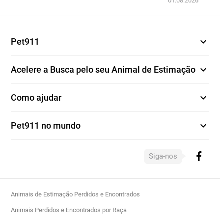
01.08.2026
expand_more
Pet911
expand_more
Acelere a Busca pelo seu Animal de Estimação
expand_more
Como ajudar
expand_more
Pet911 no mundo
Siga-nos
Animais de Estimação Perdidos e Encontrados
Animais Perdidos e Encontrados por Raça