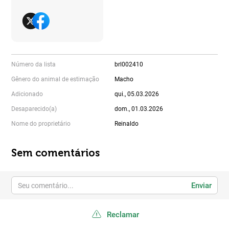
Número da lista
brl002410
Gênero do animal de estimação
Macho
Adicionado
qui., 05.03.2026
Desaparecido(a)
dom., 01.03.2026
Nome do proprietário
Reinaldo
Sem comentários
Enviar
Reclamar