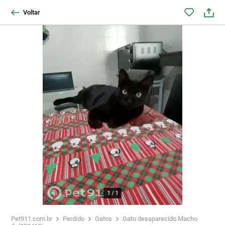
Voltar
1
/
1
Pet911.com.br
Perdido
Gatos
Gato desaparecido Macho