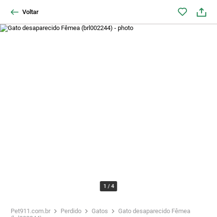
Voltar
1
/
4
Pet911.com.br
Perdido
Gatos
Gato desaparecido Fêmea