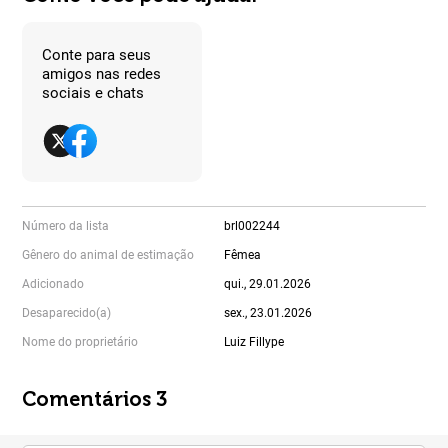
Conte para seus
amigos nas redes
sociais e chats
Número da lista
brl002244
Gênero do animal de estimação
Fêmea
Adicionado
qui., 29.01.2026
Desaparecido(a)
sex., 23.01.2026
Nome do proprietário
Luiz Fillype
Comentários 3