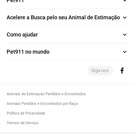
expand_more
Pet911
expand_more
Acelere a Busca pelo seu Animal de Estimação
expand_more
Como ajudar
expand_more
Pet911 no mundo
Siga-nos
Animais de Estimação Perdidos e Encontrados
Animais Perdidos e Encontrados por Raça
Política de Privacidade
Termos de Serviço