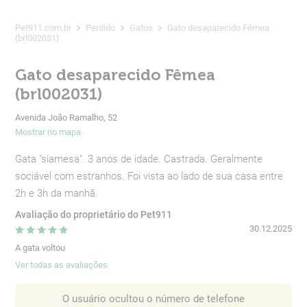
Pet911.com.br
Perdido
Gatos
Gato desaparecido Fêmea
(brl002031)
Gato desaparecido Fêmea
(brl002031)
Avenida João Ramalho, 52
Mostrar no mapa
Gata "siamesa". 3 anos de idade. Castrada. Geralmente
sociável com estranhos. Foi vista ao lado de sua casa entre
2h e 3h da manhã.
Avaliação do proprietário do Pet911
30.12.2025
A gata voltou
Ver todas as avaliações
O usuário ocultou o número de telefone