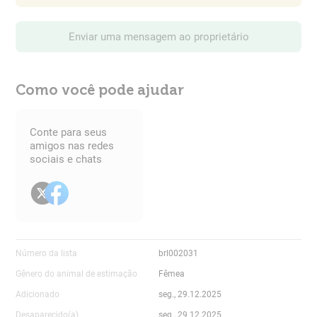
Enviar uma mensagem ao proprietário
Como você pode ajudar
Conte para seus
amigos nas redes
sociais e chats
Número da lista
brl002031
Gênero do animal de estimação
Fêmea
Adicionado
seg., 29.12.2025
Desaparecido(a)
seg., 29.12.2025