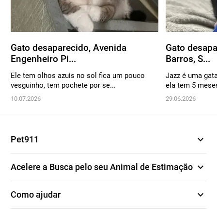
Gato desaparecido, Avenida
Gato desapa
Engenheiro Pi...
Barros, S...
Ele tem olhos azuis no sol fica um pouco
Jazz é uma gat
vesguinho, tem pochete por se...
ela tem 5 mese
10.07.2026
29.06.2026
expand_more
Pet911
expand_more
Acelere a Busca pelo seu Animal de Estimação
expand_more
Como ajudar