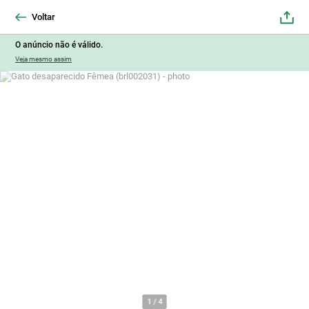
Voltar
O anúncio não é válido.
Veja mesmo assim
1
/
4