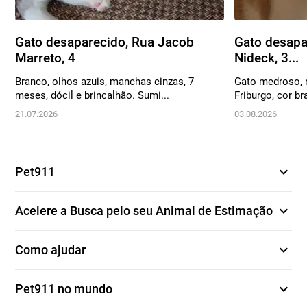
Gato desaparecido, Rua Jacob
Gato desapa
Marreto, 4
Nideck, 3...
Branco, olhos azuis, manchas cinzas, 7
Gato medroso,
meses, dócil e brincalhão. Sumi...
Friburgo, cor b
21.07.2026
03.08.2026
expand_more
Pet911
expand_more
Acelere a Busca pelo seu Animal de Estimação
expand_more
Como ajudar
expand_more
Pet911 no mundo