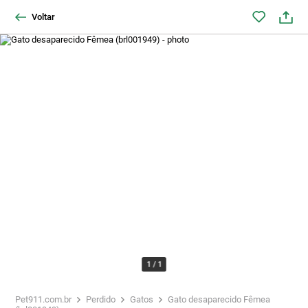
Voltar
1
/
1
Pet911.com.br
Perdido
Gatos
Gato desaparecido Fêmea