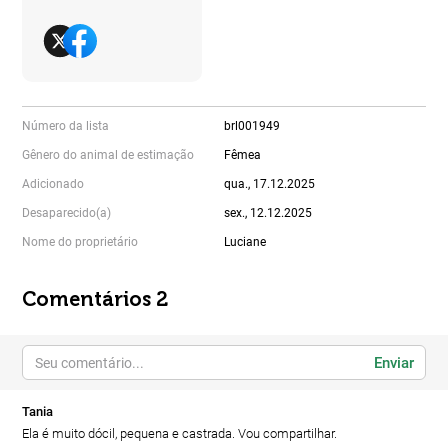
Número da lista
brl001949
Gênero do animal de estimação
Fêmea
Adicionado
qua., 17.12.2025
Desaparecido(a)
sex., 12.12.2025
Nome do proprietário
Luciane
Comentários 2
Enviar
Tania
Ela é muito dócil, pequena e castrada. Vou compartilhar.