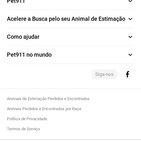
expand_more
Pet911
expand_more
Acelere a Busca pelo seu Animal de Estimação
expand_more
Como ajudar
expand_more
Pet911 no mundo
Siga-nos
Animais de Estimação Perdidos e Encontrados
Animais Perdidos e Encontrados por Raça
Política de Privacidade
Termos de Serviço