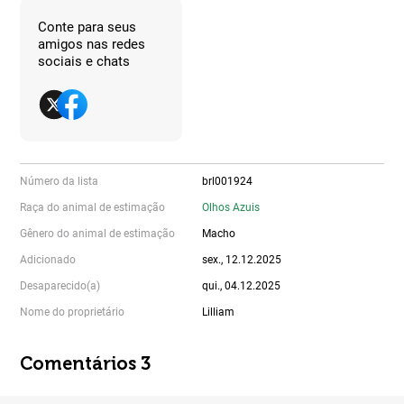
Conte para seus
amigos nas redes
sociais e chats
Número da lista
brl001924
Raça do animal de estimação
Olhos Azuis
Gênero do animal de estimação
Macho
Adicionado
sex., 12.12.2025
Desaparecido(a)
qui., 04.12.2025
Nome do proprietário
Lilliam
Comentários 3