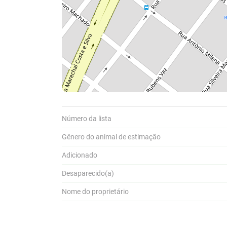
Número da lista
Gênero do animal de estimação
Adicionado
Compar
Desaparecido(a)
Nome do proprietário
A
Pa
P
a