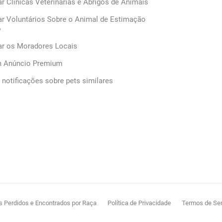
ar Clínicas Veterinárias e Abrigos de Animais
ar Voluntários Sobre o Animal de Estimação
o
car os Moradores Locais
m Anúncio Premium
notificações sobre pets similares
s Perdidos e Encontrados por Raça
Política de Privacidade
Termos de Ser