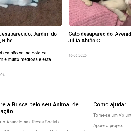
desaparecido, Jardim do
Gato desaparecido, Aveni
 Ribe...
Júlia Abrão C...
arisca não vai no colo de
16.06.2026
m é muito medrosa e está
...
026
re a Busca pelo seu Animal de
Como ajudar
mação
Torne-se um Volunt
r o Anúncio nas Redes Sociais
Apoie o projeto