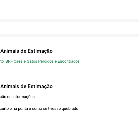
estimação semelhantes ao seu.
Fechar
Publicar
Voltar
Copiar link
Fechar
Fechar
Ou publique nas redes
Confirmar
Fechar
Confirmar
Fechar
 Animais de Estimação
Twitter
eto, BR - Cães e Gatos Perdidos e Encontrados
Facebook
 Animais de Estimação
ação de informações.
o curto e na ponta e como se tivesse quebrado