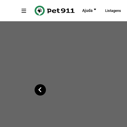
Voltar
Ajuda
Listagens
Rua Silveira Martins, Ribeirão Preto
Copiar