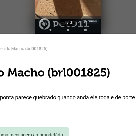
1
/
3
ecido Macho (brl001825)
o Macho (brl001825)
na ponta parece quebrado quando anda ele roda e de port
 uma mensagem ao proprietário