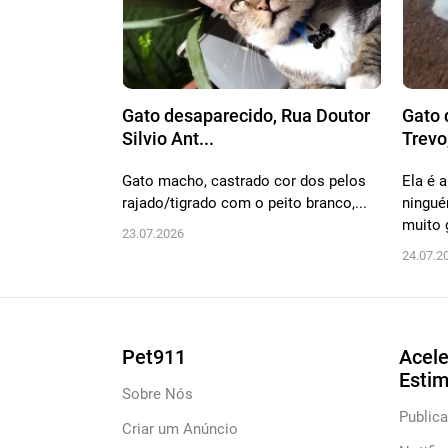
Gato desaparecido, Rua Doutor
Gato 
Silvio Ant...
Trevo,
Gato macho, castrado cor dos pelos
Ela é 
rajado/tigrado com o peito branco,...
ningué
muito g
23.07.2026
24.07.2
Pet911
Acele
Esti
Sobre Nós
Publica
Criar um Anúncio