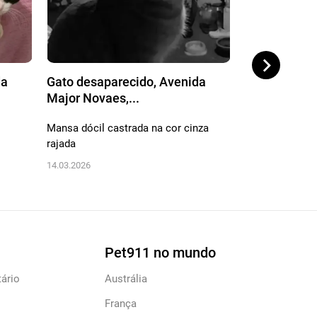
da
Gato desaparecido, Avenida
Gato desapa
Major Novaes,...
Severino Frá
Mansa dócil castrada na cor cinza
Gatinha preta,
rajada
branco não exe
14.03.2026
16.02.2026
Pet911 no mundo
ário
Austrália
França