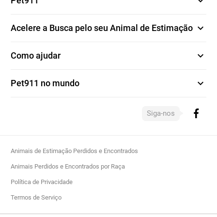
expand_more
Pet911
expand_more
Acelere a Busca pelo seu Animal de Estimação
expand_more
Como ajudar
expand_more
Pet911 no mundo
Siga-nos
Animais de Estimação Perdidos e Encontrados
Animais Perdidos e Encontrados por Raça
Política de Privacidade
Termos de Serviço