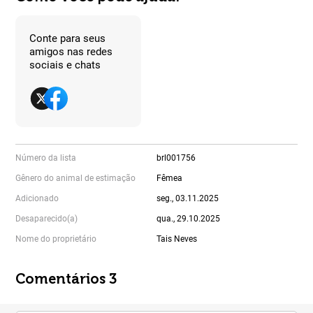
Conte para seus
amigos nas redes
sociais e chats
Número da lista
brl001756
Gênero do animal de estimação
Fêmea
Adicionado
seg., 03.11.2025
Desaparecido(a)
qua., 29.10.2025
Nome do proprietário
Tais Neves
Comentários 3