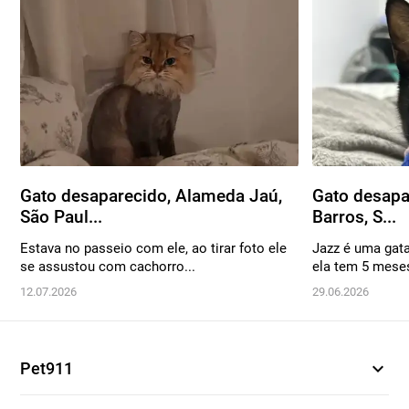
Gato desaparecido, Alameda Jaú,
Gato desapa
São Paul...
Barros, S...
Estava no passeio com ele, ao tirar foto ele
Jazz é uma gat
se assustou com cachorro...
ela tem 5 mese
12.07.2026
29.06.2026
expand_more
Pet911