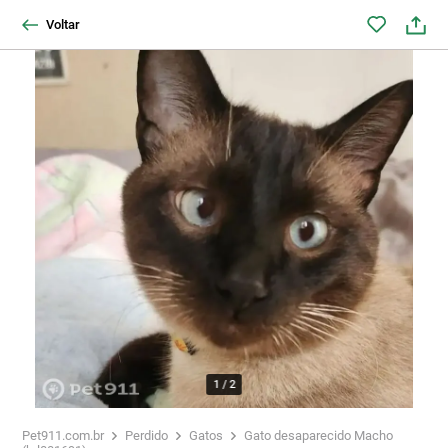
Voltar
1
/
2
Pet911.com.br
Perdido
Gatos
Gato desaparecido Macho