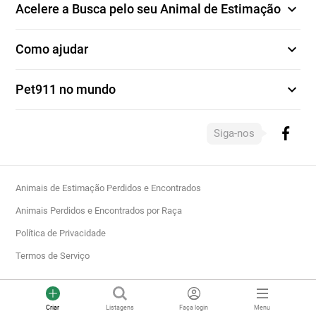
expand_more
Acelere a Busca pelo seu Animal de Estimação
expand_more
Como ajudar
expand_more
Pet911 no mundo
Siga-nos
Animais de Estimação Perdidos e Encontrados
Animais Perdidos e Encontrados por Raça
Política de Privacidade
Termos de Serviço
Criar
Listagens
Faça login
Menu