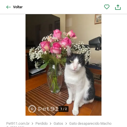
Voltar
1
/
2
Pet911.com.br
Perdido
Gatos
Gato desaparecido Macho