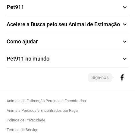
expand_more
Pet911
expand_more
Acelere a Busca pelo seu Animal de Estimação
expand_more
Como ajudar
expand_more
Pet911 no mundo
Siga-nos
Animais de Estimação Perdidos e Encontrados
Animais Perdidos e Encontrados por Raça
Política de Privacidade
Termos de Serviço