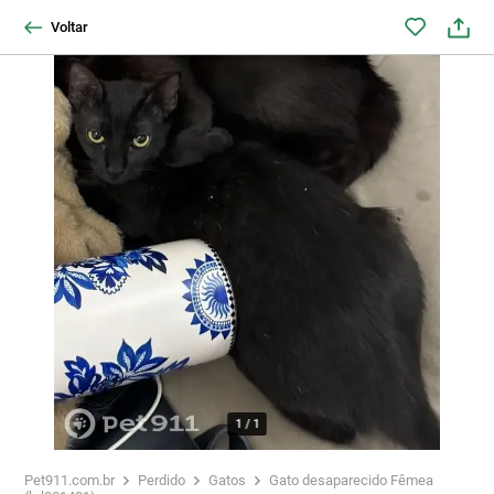
Voltar
1
/
1
Pet911.com.br
Perdido
Gatos
Gato desaparecido Fêmea