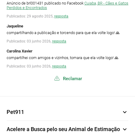
Anúncio de brl001431 publicado no Facebook
Cuiaba, BR - Cães e Gatos
Perdidos e Encontrados
Publicados: 29 agosto 2025,
resposta
Jaqueline
compartilhando a publicação e torcendo para que ela volte logo! 🙏
Publicados: 03 junho 2026,
resposta
Carolina Xavier
compartilhei com amigos e vizinhos, tomara que ela volte logo! 🙏
Publicados: 03 junho 2026,
resposta
Reclamar
expand_more
Pet911
expand_more
Acelere a Busca pelo seu Animal de Estimação