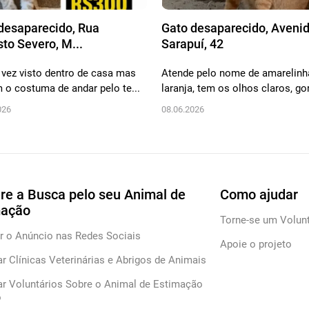
desaparecido, Rua
Gato desaparecido, Aveni
to Severo, M...
Sarapuí, 42
 vez visto dentro de casa mas
Atende pelo nome de amarelinh
m o costuma de andar pelo te...
laranja, tem os olhos claros, gor
026
08.06.2026
re a Busca pelo seu Animal de
Como ajudar
mação
Torne-se um Volunt
r o Anúncio nas Redes Sociais
Apoie o projeto
ar Clínicas Veterinárias e Abrigos de Animais
ar Voluntários Sobre o Animal de Estimação
o