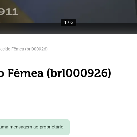
1
/
6
ecido Fêmea (brl000926)
o Fêmea (brl000926)
 uma mensagem ao proprietário