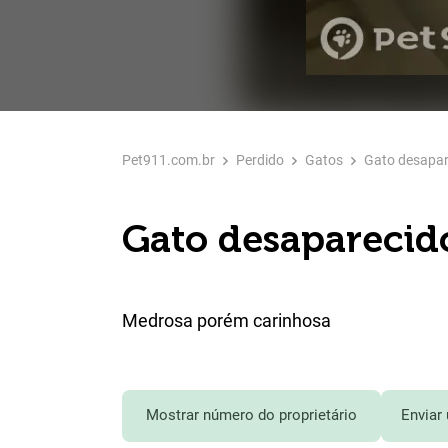
Pet911.com.br
Perdido
Gatos
Gato desapar
Gato desaparecid
Medrosa porém carinhosa
Mostrar número do proprietário
Enviar