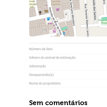
Compar
A
Pa
P
a
Número da lista
Gênero do animal de estimação
Adicionado
Desaparecido(a)
Nome do proprietário
Sem comentários