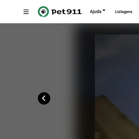
Voltar
Ajuda
Listagens
Rua Uaca, 86
Copiar