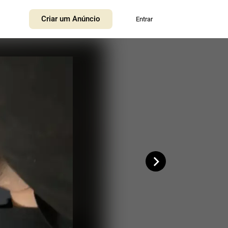
+
Criar um Anúncio
Entrar
−