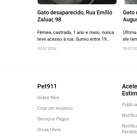
Gato desaparecido, Rua Emílio
Gato 
Zaluar, 98
Augus
Fêmea, castrada, 1 ano e meio, nunca
Última
teve acesso à rua. Sumiu entre 19...
ele te
03.07.2026
03.07.2
Pet911
Acele
Esti
Sobre Nós
Publica
Criar um Anúncio
Notific
Serviços Pagos
Notific
Dicas Úteis
Perdid