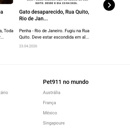
da
Gato desaparecido, Rua Quito,
Gato desapa
Rio de Jan...
Andrade Araú
a, Toda
Penha - Rio de Janeiro. Fugiu na Rua
Gata preta com
...
Quito. Deve estar escondida em al...
brancas, porte
co...
23.04.2026
26.12.2025
Pet911 no mundo
ário
Austrália
França
México
Singapoure