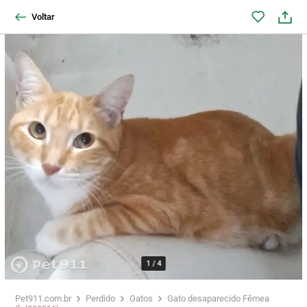
Voltar
1
/
4
Pet911.com.br
Perdido
Gatos
Gato desaparecido Fêmea