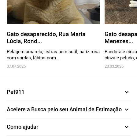
Gato desaparecido, Rua Maria
Gato desapa
Lúcia, Rond...
Menezes...
Pelagem amarela, listras bem sutil, nariz rosa
Pandora e cinz
com sardas, lábios com...
cinza e peludo,
07.07.2026
23.03.2026
expand_more
Pet911
expand_more
Acelere a Busca pelo seu Animal de Estimação
expand_more
Como ajudar