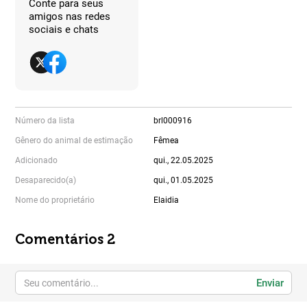
Conte para seus
amigos nas redes
sociais e chats
Número da lista
brl000916
Gênero do animal de estimação
Fêmea
Adicionado
qui., 22.05.2025
Desaparecido(a)
qui., 01.05.2025
Nome do proprietário
Elaidia
Comentários 2
Enviar