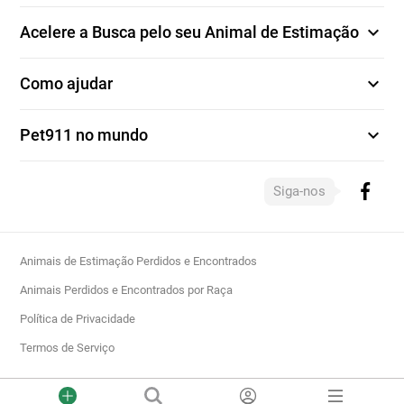
expand_more
Acelere a Busca pelo seu Animal de Estimação
expand_more
Como ajudar
expand_more
Pet911 no mundo
Siga-nos
Animais de Estimação Perdidos e Encontrados
Animais Perdidos e Encontrados por Raça
Política de Privacidade
Termos de Serviço