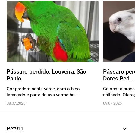
Pássaro perdido, Louveira, São
Pássaro per
Paulo
Dores Ped...
Cor predominante verde, com o bico
Calopsita bran
laranjado e parte da asa vermelha....
anilhado. Ofere
08.07.2026
09.07.2026
expand_more
Pet911