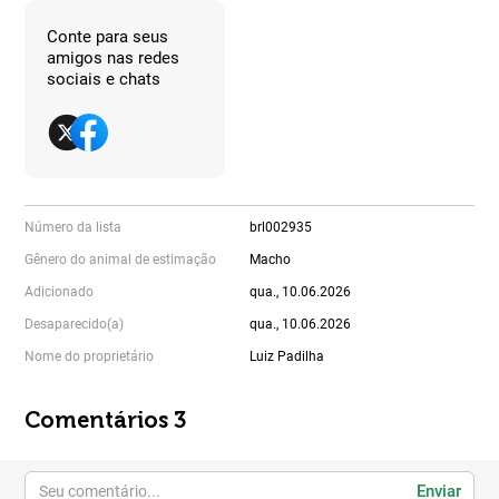
Conte para seus
amigos nas redes
sociais e chats
Número da lista
brl002935
Gênero do animal de estimação
Macho
Adicionado
qua., 10.06.2026
Desaparecido(a)
qua., 10.06.2026
Nome do proprietário
Luiz Padilha
Comentários 3
Enviar