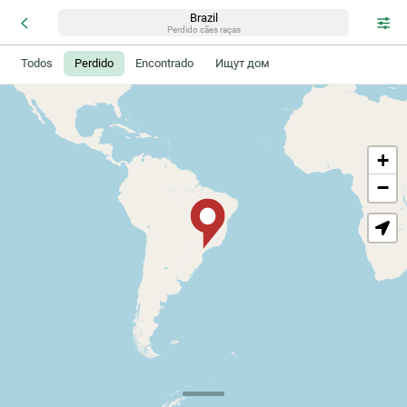
Brazil
Perdido cães raças
Todos
Perdido
Encontrado
Ищут дом
+
−