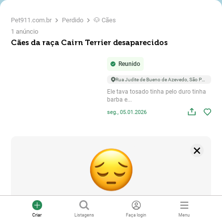
Pet911.com.br
Perdido
🐶 Cães
1 anúncio
Cães da raça Cairn Terrier desaparecidos
Reunido
Rua Judite de Bueno de Azevedo, São Paulo
Ele tava tosado tinha pelo duro tinha
barba e...
seg., 05.01.2026
Você não encontra o seu animal de estimação?
Criar
Listagens
Faça login
Menu