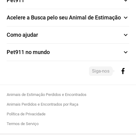
expand_more
Pet911
expand_more
Acelere a Busca pelo seu Animal de Estimação
expand_more
Como ajudar
expand_more
Pet911 no mundo
Siga-nos
Animais de Estimação Perdidos e Encontrados
Animais Perdidos e Encontrados por Raça
Política de Privacidade
Termos de Serviço