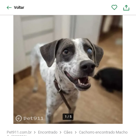
Voltar
1
/
5
Pet911.com.br
Encontrado
Cães
Cachorro encontrado Macho