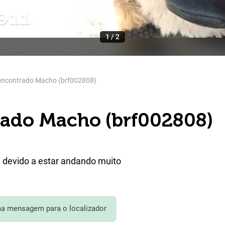
1
/
2
encontrado Macho (brf002808)
ado Macho (brf002808)
 devido a estar andando muito
a mensagem para o localizador