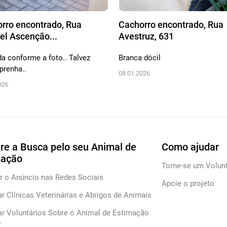
rro encontrado, Rua
Cachorro encontrado, Rua
l Ascenção...
Avestruz, 631
a conforme a foto.. Talvez
Branca dócil
prenha..
08.01.2026
026
re a Busca pelo seu Animal de
Como ajudar
mação
Torne-se um Volunt
r o Anúncio nas Redes Sociais
Apoie o projeto
ar Clínicas Veterinárias e Abrigos de Animais
ar Voluntários Sobre o Animal de Estimação
o