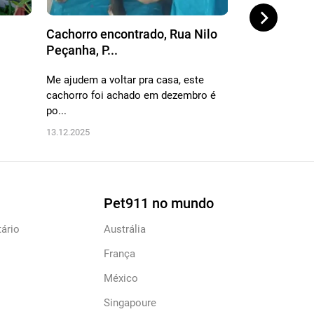
Cachorro encontrado, Rua Nilo
Cachorro en
Peçanha, P...
Dehon, Pa...
Me ajudem a voltar pra casa, este
Acolhemos a ca
cachorro foi achado em dezembro é
é muito dócil. 
po...
02.01.2026
13.12.2025
Pet911 no mundo
ário
Austrália
França
México
Singapoure