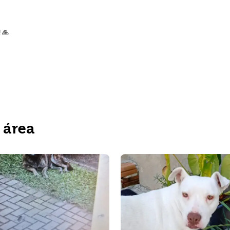
 🙏
 área