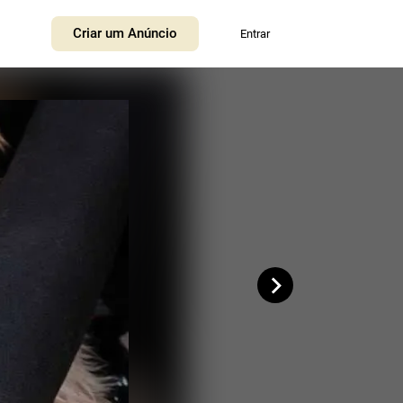
+
Criar um Anúncio
Entrar
−