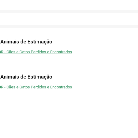
Publicar
Voltar
Copiar link
Fechar
Fechar
Ou publique nas redes
Confirmar
Fechar
Confirmar
Fechar
 Animais de Estimação
Twitter
BR - Cães e Gatos Perdidos e Encontrados
Facebook
 Animais de Estimação
BR - Cães e Gatos Perdidos e Encontrados