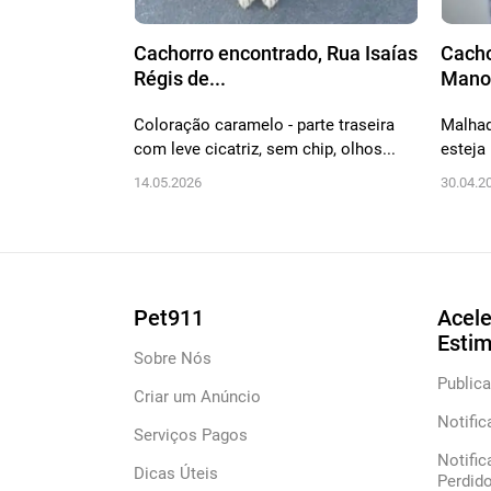
Cachorro encontrado, Rua Isaías
Cacho
Régis de...
Manoe
Coloração caramelo - parte traseira
Malhad
com leve cicatriz, sem chip, olhos...
esteja 
14.05.2026
30.04.2
Pet911
Acele
Esti
Sobre Nós
Publica
Criar um Anúncio
Notific
Serviços Pagos
Notific
Dicas Úteis
Perdid