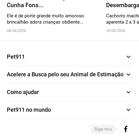
Cunha Fons...
Desembargad
Ele é de porte grande muito amoroso
Cachorro macho
brincalhão adora crianças obdiente...
aparenta 2 a 3 a
08.04.2026
20.04.2026
expand_more
Pet911
expand_more
Acelere a Busca pelo seu Animal de Estimação
expand_more
Como ajudar
expand_more
Pet911 no mundo
Siga-nos