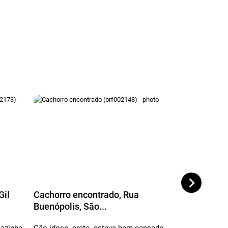
Gil
Cachorro encontrado, Rua
Cachorro en
Buenópolis, São...
Sebastião Pr