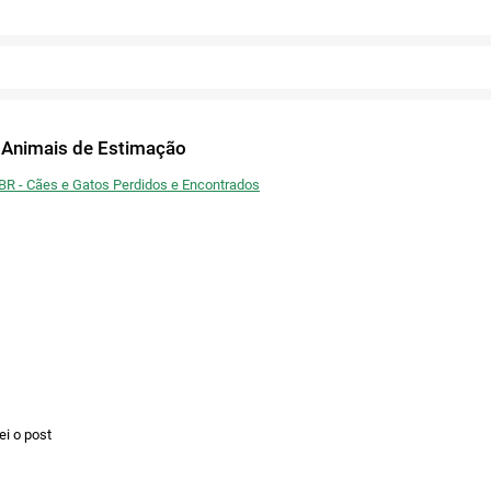
Fechar
Ou publique nas redes
Confirmar
Fechar
Confirmar
Fechar
Twitter
 Animais de Estimação
Facebook
 BR - Cães e Gatos Perdidos e Encontrados
ei o post