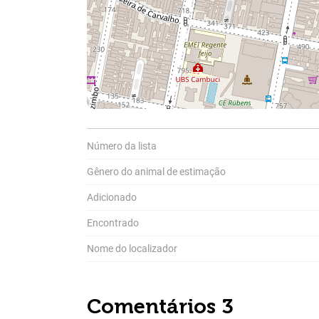
Número da lista
Gênero do animal de estimação
Compar
Adicionado
A
Pa
Encontrado
P
a
Nome do localizador
Comentários 3