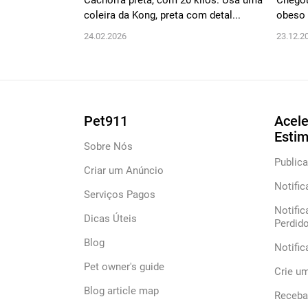
Cachorra preta, com 20 kilos. Usa uma
Chegou
coleira da Kong, preta com detal...
obeso
24.02.2026
23.12.2
Pet911
Acele
Esti
Sobre Nós
Publica
Criar um Anúncio
Notific
Serviços Pagos
Notific
Dicas Úteis
Perdid
Blog
Notifi
Pet owner's guide
Crie u
Blog article map
Receba 