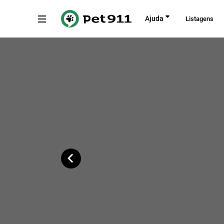
Voltar
Ajuda
Listagens
Rua Teodureto Souto, 435
Copiar