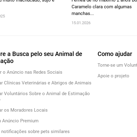
 muito machucado, sujo e
Femea de no máximo 2 anos Bo
Caramelo clara com algumas
manchas...
025
15.01.2026
re a Busca pelo seu Animal de
Como ajudar
mação
Torne-se um Volunt
r o Anúncio nas Redes Sociais
Apoie o projeto
ar Clínicas Veterinárias e Abrigos de Animais
ar Voluntários Sobre o Animal de Estimação
o
car os Moradores Locais
m Anúncio Premium
notificações sobre pets similares