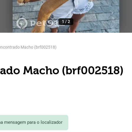
1
/
2
encontrado Macho (brf002518)
ado Macho (brf002518)
a mensagem para o localizador