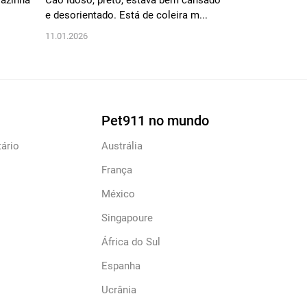
azinha
Cão idoso, preto, estava bem cansado
É uma cachorri
e desorientado. Está de coleira m...
estar bem cuid
pretos...
11.01.2026
25.12.2025
Pet911 no mundo
ário
Austrália
França
México
Singapoure
África do Sul
Espanha
Ucrânia