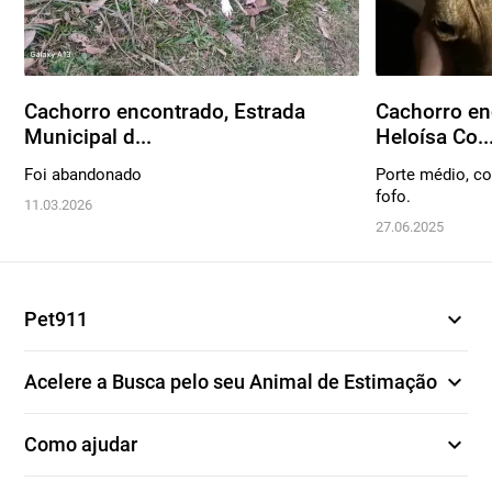
Cachorro encontrado, Estrada
Cachorro en
Municipal d...
Heloísa Co..
Foi abandonado
Porte médio, co
fofo.
11.03.2026
27.06.2025
expand_more
Pet911
expand_more
Acelere a Busca pelo seu Animal de Estimação
expand_more
Como ajudar