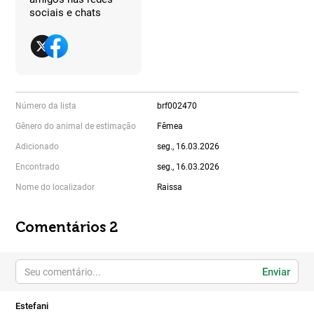
sociais e chats
Número da lista
brf002470
Gênero do animal de estimação
Fêmea
Adicionado
seg., 16.03.2026
Encontrado
seg., 16.03.2026
Nome do localizador
Raissa
Comentários 2
Enviar
Estefani