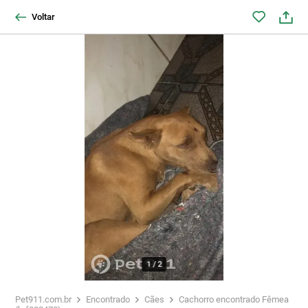
Voltar
1
/
2
Pet911.com.br
Encontrado
Cães
Cachorro encontrado Fêmea