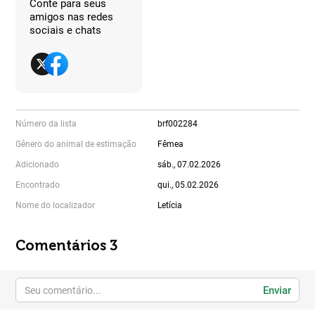
Conte para seus
amigos nas redes
sociais e chats
Número da lista
brf002284
Gênero do animal de estimação
Fêmea
Adicionado
sáb., 07.02.2026
Encontrado
qui., 05.02.2026
Nome do localizador
Letícia
Comentários 3
Enviar