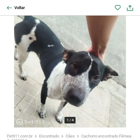
Voltar
1
/
4
Pet911.com.br
Encontrado
Cães
Cachorro encontrado Fêmea