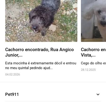
Cachorro encontrado, Rua Angico
Cachorro en
Junior,...
Vista,...
Esta mocinha é extremamente dócil e entrou
Cego do olho es
no meu quintal pedindo ajud...
28.12.2025
04.02.2026
expand_more
Pet911