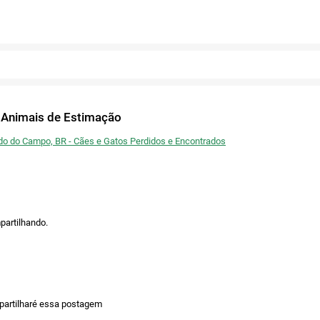
Fechar
Ou publique nas redes
Confirmar
Fechar
Confirmar
Fechar
Twitter
 Animais de Estimação
Facebook
do do Campo, BR - Cães e Gatos Perdidos e Encontrados
partilhando.
mpartilharé essa postagem