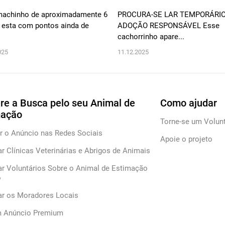
achinho de aproximadamente 6
PROCURA-SE LAR TEMPORÁRI
esta com pontos ainda de
ADOÇÃO RESPONSÁVEL Esse
cachorrinho apare...
025
11.12.2025
re a Busca pelo seu Animal de
Como ajudar
mação
Torne-se um Volunt
r o Anúncio nas Redes Sociais
Apoie o projeto
ar Clínicas Veterinárias e Abrigos de Animais
ar Voluntários Sobre o Animal de Estimação
o
car os Moradores Locais
m Anúncio Premium