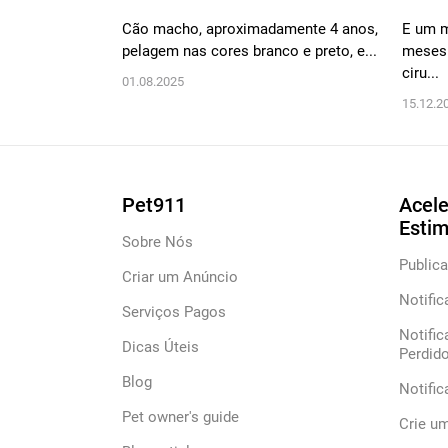
Cão macho, aproximadamente 4 anos,
E um m
pelagem nas cores branco e preto, e...
meses 
ciru...
01.08.2025
15.12.2
Pet911
Acele
Esti
Sobre Nós
Publica
Criar um Anúncio
Notific
Serviços Pagos
Notific
Dicas Úteis
Perdid
Blog
Notifi
Pet owner's guide
Crie u