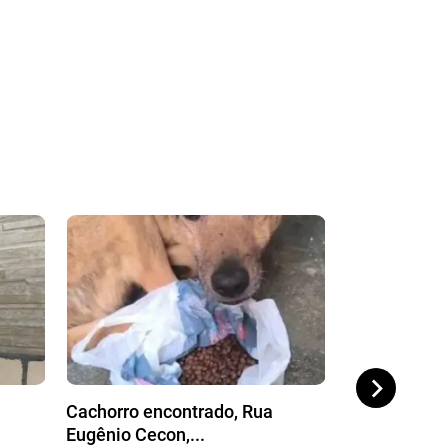
Cachorro encontrado, Rua
Cachorro enc
Eugênio Cecon,...
927