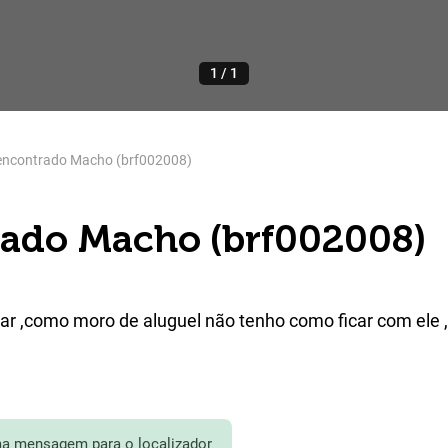
1
/
1
encontrado Macho (brf002008)
ado Macho (brf002008)
oar ,como moro de aluguel não tenho como ficar com ele 
a mensagem para o localizador