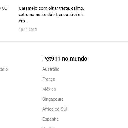
O OU
Caramelo com olhar triste, calmo,
Cachorrinho de
extremamente dócil, encontrei ele
dócil aparent
em...
mais...
16.11.2025
09.10.2025
Pet911 no mundo
ário
Austrália
França
México
Singapoure
África do Sul
Espanha