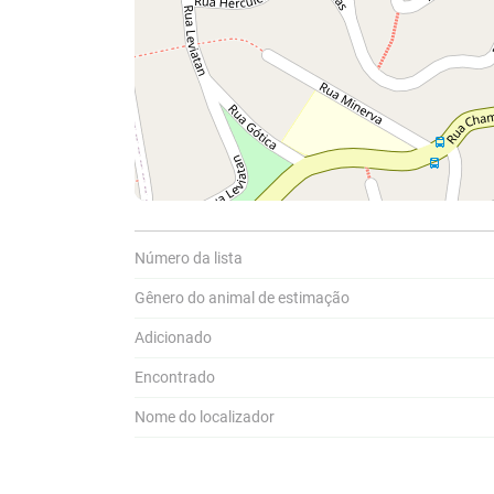
Número da lista
Compar
Gênero do animal de estimação
Adicionado
A
Pa
P
Encontrado
a
Nome do localizador