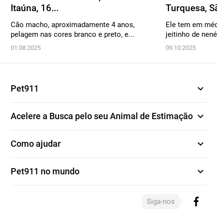
Itaúna, 16...
Turquesa, Sã
Cão macho, aproximadamente 4 anos,
Ele tem em méd
pelagem nas cores branco e preto, e...
jeitinho de nené
01.08.2025
09.10.2025
expand_more
Pet911
expand_more
Acelere a Busca pelo seu Animal de Estimação
expand_more
Como ajudar
expand_more
Pet911 no mundo
Siga-nos