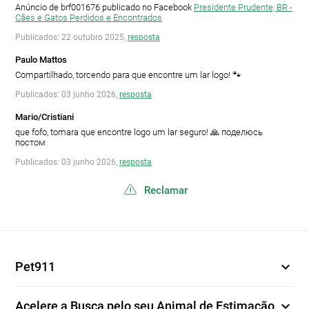
Anúncio de brf001676 publicado no Facebook
Presidente Prudente, BR -
Cães e Gatos Perdidos e Encontrados
Publicados: 22 outubro 2025,
resposta
Paulo Mattos
Compartilhado, torcendo para que encontre um lar logo! 🐾
Publicados: 03 junho 2026,
resposta
Mario/Cristiani
que fofo, tomara que encontre logo um lar seguro! 🙏 поделюсь
постом
Publicados: 03 junho 2026,
resposta
Reclamar
expand_more
Pet911
expand_more
Acelere a Busca pelo seu Animal de Estimação