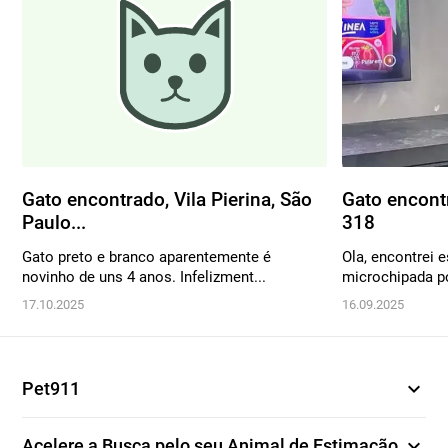
Gato encontrado, Vila Pierina, São
Gato encontr
Paulo...
318
Gato preto e branco aparentemente é
Ola, encontrei e
novinho de uns 4 anos. Infelizment...
microchipada p
17.10.2025
16.09.2025
expand_more
Pet911
expand_more
Acelere a Busca pelo seu Animal de Estimação