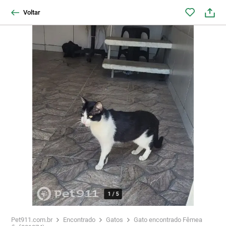
Voltar
1
/
5
Pet911.com.br
Encontrado
Gatos
Gato encontrado Fêmea