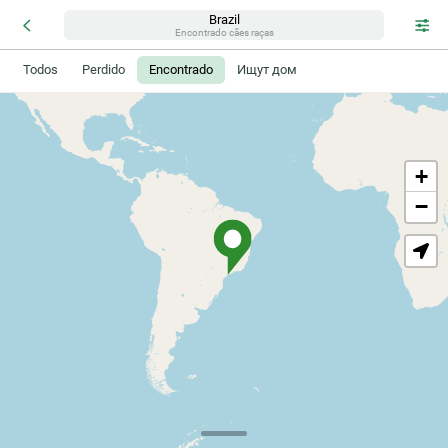
Brazil
Encontrado cães raças
Todos
Perdido
Encontrado
Ищут дом
+
−