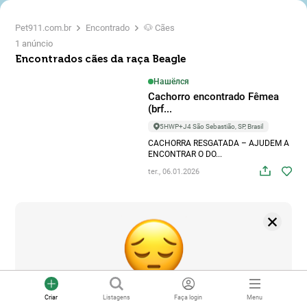
Pet911.com.br
Encontrado
🐶 Cães
1 anúncio
Encontrados cães da raça Beagle
Нашёлся
Cachorro encontrado Fêmea
(brf...
5HWP+J4 São Sebastião, SP, Brasil
CACHORRA RESGATADA – AJUDEM A
ENCONTRAR O DO...
ter., 06.01.2026
Criar
Listagens
Faça login
Menu
Você não encontra o seu animal de estimação?